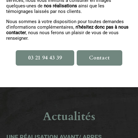
services, nous vous invitons à consulter en images
quelques-unes de
nos réalisations
ainsi que les
témoignages laissés par nos clients.
Nous sommes à votre disposition pour toutes demandes
d'informations complémentaires,
n'hésitez donc pas à nous
contacter
, nous nous ferons un plaisir de vous de vous
renseigner.
03 21 94 43 39
Contact
Actualités
UNE RÉALISATION AVANT/ APRES
TERRASSE EN COURS DE RÉALISATION
PRÉPARATION DALLE POUR MAISON
COUVERTURE HARDELOT
TRAVAUX DE PLATRERIE ET ÉLECTRICITÉ LE